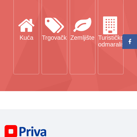
Kuća
Trgovački
Zemljište
Turističko
odmaralište