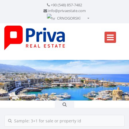
+90 (548) 857-7482
info@privaestate.com
CRNOGORSKİ
Türkçe - Turkish
English - English
русский - Russian
فارسی - Persian
العربية - Arabic
Crnogorski - Montenegrin
Српски - Serbian