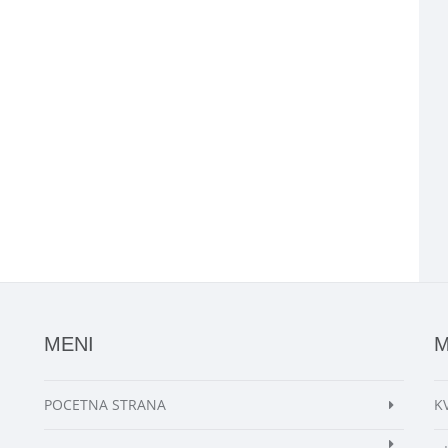
MENI
M
POCETNA STRANA
K