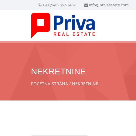
+90 (548) 857-7482
info@privaestate.com
NEKRETNINE
POCETNA STRANA
NEKRETNINE