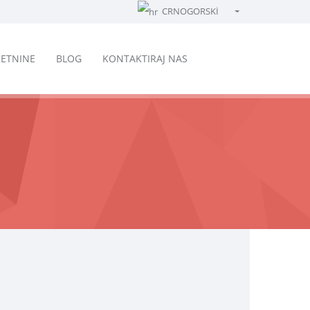
CRNOGORSKİ
Türkçe - Turkish
English - English
ETNINE
BLOG
KONTAKTIRAJ NAS
русский - Russian
فارسی - Persian
العربية - Arabic
Crnogorski - Montenegrin
Српски - Serbian