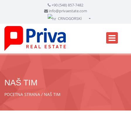
+90 (548) 857-7482
info@privaestate.com
CRNOGORSKİ
Türkçe - Turkish
English - English
русский - Russian
فارسی - Persian
العربية - Arabic
Crnogorski - Montenegrin
NAŠ TIM
Српски - Serbian
POCETNA STRANA
NAŠ TIM